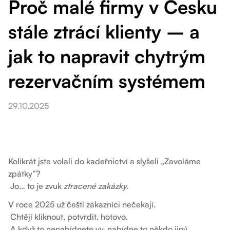
Proč malé firmy v Česku
stále ztrácí klienty – a
jak to napravit chytrým
rezervačním systémem
29.10.2025
Kolikrát jste volali do kadeřnictví a slyšeli „Zavoláme
zpátky“?
Jo… to je zvuk
ztracené zakázky.
V roce 2025 už čeští zákazníci nečekají.
Chtějí kliknout, potvrdit, hotovo.
A když to nenabídnete vy, nabídne to někdo jiný.