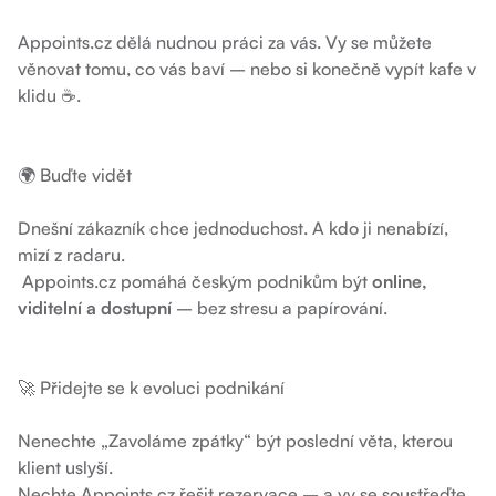
Appoints.cz dělá nudnou práci za vás. Vy se můžete
věnovat tomu, co vás baví – nebo si konečně vypít kafe v
klidu ☕.
🌍 Buďte vidět
Dnešní zákazník chce jednoduchost. A kdo ji nenabízí,
mizí z radaru.
Appoints.cz pomáhá českým podnikům být
online,
viditelní a dostupní
– bez stresu a papírování.
🚀 Přidejte se k evoluci podnikání
Nenechte „Zavoláme zpátky“ být poslední věta, kterou
klient uslyší.
Nechte Appoints.cz řešit rezervace – a vy se soustřeďte