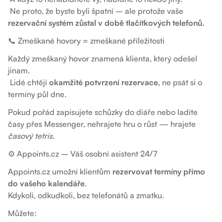
Ne proto, že byste byli špatní – ale protože vaše
rezervační systém zůstal v době tlačítkových telefonů.
📞 Zmeškané hovory = zmeškané příležitosti
Každý zmeškaný hovor znamená klienta, který odešel
jinam.
Lidé chtějí
okamžité potvrzení rezervace
, ne psát si o
termíny půl dne.
Pokud pořád zapisujete schůzky do diáře nebo ladíte
časy přes Messenger, nehrajete hru o růst — hrajete
časový tetris.
⚙️ Appoints.cz – Váš osobní asistent 24/7
Appoints.cz umožní klientům
rezervovat termíny přímo
do vašeho kalendáře
.
Kdykoli, odkudkoli, bez telefonátů a zmatku.
Můžete: