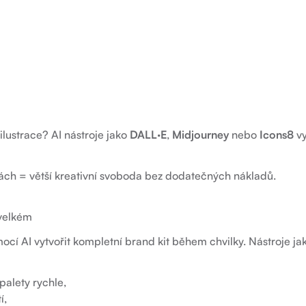
ilustrace? AI nástroje jako
DALL·E
,
Midjourney
nebo
Icons8
vy
nách = větší kreativní svoboda bez dodatečných nákladů.
 velkém
cí AI vytvořit kompletní brand kit během chvilky. Nástroje j
palety rychle,
í,