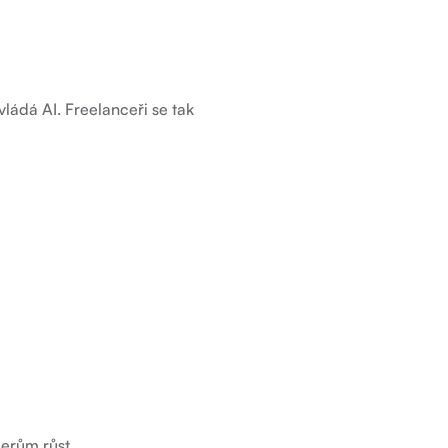
ládá AI. Freelanceři se tak
cerům růst.