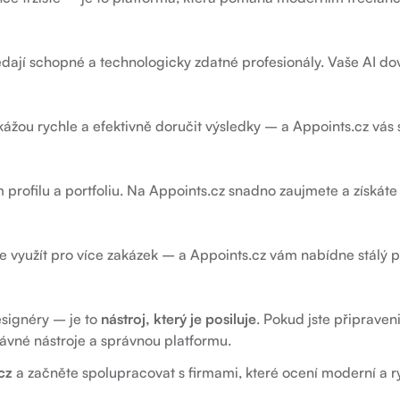
ledají schopné a technologicky zdatné profesionály. Vaše AI d
kážou rychle a efektivně doručit výsledky – a Appoints.cz vás s
profilu a portfoliu. Na Appoints.cz snadno zaujmete a získáte 
ete využít pro více zakázek – a Appoints.cz vám nabídne stálý p
esignéry – je to
nástroj, který je posiluje
. Pokud jste připraven
rávné nástroje a správnou platformu.
cz
a začněte spolupracovat s firmami, které ocení moderní a r