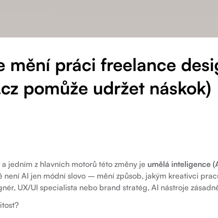
e mění práci freelance des
cz pomůže udržet náskok)
í a jedním z hlavních motorů této změny je
umělá inteligence (
 není AI jen módní slovo – mění způsob, jakým kreativci pracu
ignér, UX/UI specialista nebo brand stratég, AI nástroje zásadně 
itost?