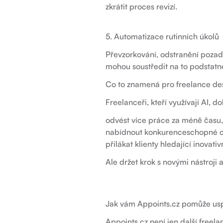
zkrátit proces revizí.
5. Automatizace rutinních úkolů
Převzorkování, odstranění pozad
mohou soustředit na to podstatné
Co to znamená pro freelance de
Freelanceři, kteří využívají AI, do
odvést více práce za méně času,
nabídnout konkurenceschopné cen
přilákat klienty hledající inovativ
Ale držet krok s novými nástroji
Jak vám Appoints.cz pomůže usp
Appoints.cz není jen další freel