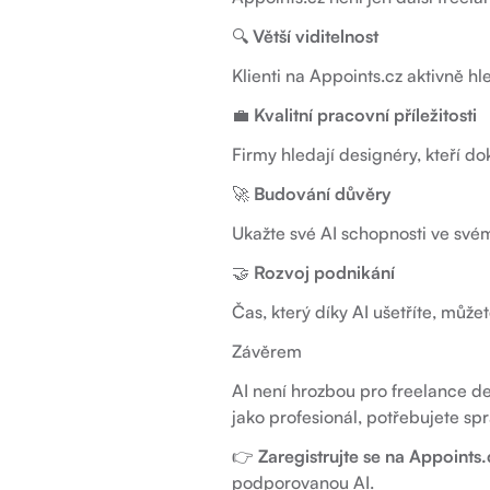
🔍
Větší viditelnost
Klienti na Appoints.cz aktivně h
💼
Kvalitní pracovní příležitosti
Firmy hledají designéry, kteří do
🚀
Budování důvěry
Ukažte své AI schopnosti ve svém 
🤝
Rozvoj podnikání
Čas, který díky AI ušetříte, můž
Závěrem
AI není hrozbou pro freelance d
jako profesionál, potřebujete sp
👉
Zaregistrujte se na
Appoints.
podporovanou AI.