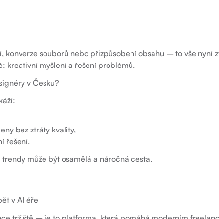
í, konverze souborů nebo přizpůsobení obsahu – to vše nyní zv
: kreativní myšlení a řešení problémů.
signéry v Česku?
káží:
y bez ztráty kvality,
ní řešení.
 a trendy může být osamělá a náročná cesta.
ět v AI éře
ance tržiště – je to platforma, která pomáhá moderním freelan