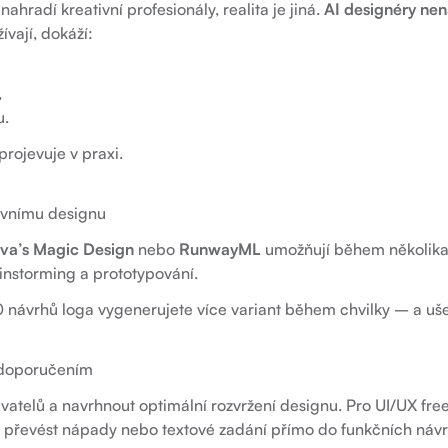
nahradí kreativní profesionály, realita je jiná.
AI designéry nen
ívají, dokáží:
,
u.
projevuje v praxi.
tivnímu designu
va’s Magic Design
nebo
RunwayML
umožňují během několika 
ainstorming a prototypování.
0 návrhů loga vygenerujete více variant během chvilky – a uše
I doporučením
vatelů a navrhnout optimální rozvržení designu. Pro UI/UX fre
 převést nápady nebo textové zadání přímo do funkčních návr