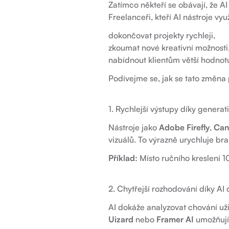
Zatímco někteří se obávají, že AI 
Freelanceři, kteří AI nástroje využ
dokončovat projekty rychleji,
zkoumat nové kreativní možnosti
nabídnout klientům větší hodnot
Podívejme se, jak se tato změna 
1. Rychlejší výstupy díky genera
Nástroje jako
Adobe Firefly
,
Can
vizuálů. To výrazně urychluje br
Příklad:
Místo ručního kreslení 1
2. Chytřejší rozhodování díky A
AI dokáže analyzovat chování uži
Uizard
nebo
Framer AI
umožňují