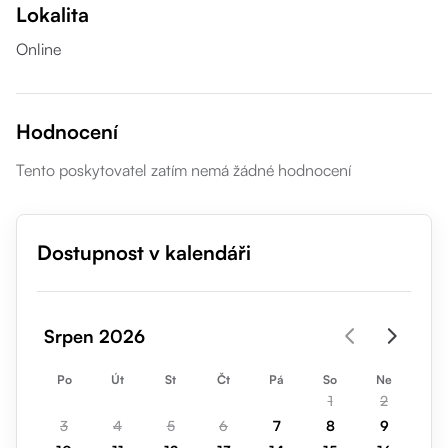
Lokalita
Online
Hodnocení
Tento poskytovatel zatím nemá žádné hodnocení
Dostupnost v kalendáři
Srpen 2026
Po
Út
St
Čt
Pá
So
Ne
1
2
3
4
5
6
7
8
9