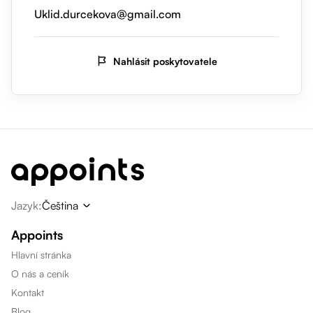
Uklid.durcekova@gmail.com
Nahlásit poskytovatele
Jazyk
:
Čeština
Appoints
Hlavní stránka
O nás a ceník
Kontakt
Blog