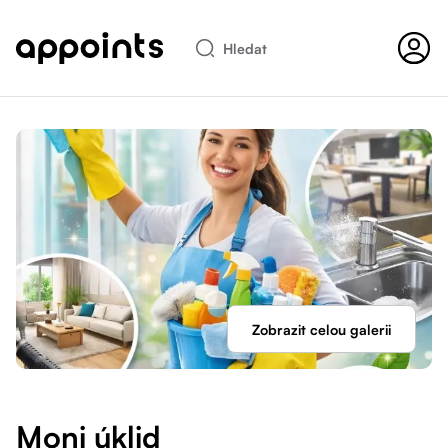
Hledat
Zobrazit celou galerii
Moni úklid