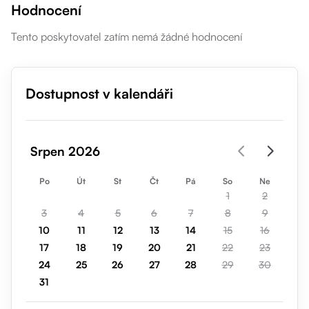
Hodnocení
Tento poskytovatel zatím nemá žádné hodnocení
Dostupnost v kalendáři
Srpen 2026
Po
Út
St
Čt
Pá
So
Ne
1
2
3
4
5
6
7
8
9
10
11
12
13
14
15
16
17
18
19
20
21
22
23
24
25
26
27
28
29
30
31