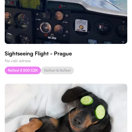
Sightseeing Flight - Prague
Na vaší adrese
NoText 3 500 CZK
NoText & NoText