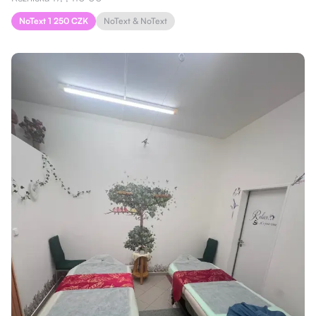
NoText 1 250 CZK
NoText & NoText