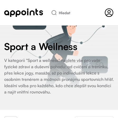
Hledat
Sport a Wellness
V kategorii "Sport a wellness" najdete vše pro vaše
fyzické zdraví a duševní pohodu: od cvičení a tréninku,
přes lekce jogy, masáže, až po individuální lekce s
osobním trenérem a možnosti pronájmu sportovních hřišť.
Ideální volba pro každého, kdo chce zlepšit svou kondici
a najít vnitřní rovnováhu.