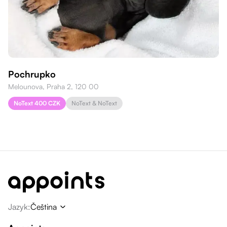
Pochrupko
Melounova, Praha 2, 120 00
NoText 400 CZK
NoText & NoText
Jazyk
:
Čeština