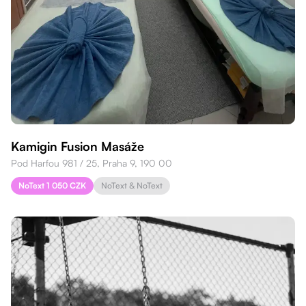
Kamigin Fusion Masáže
Pod Harfou 981 / 25, Praha 9, 190 00
NoText 1 050 CZK
NoText & NoText