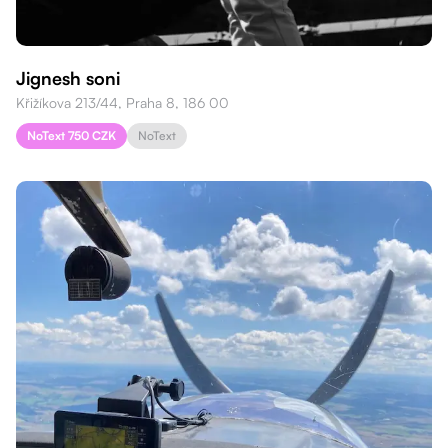
Jignesh soni
Křižíkova 213/44, Praha 8, 186 00
NoText 750 CZK
NoText